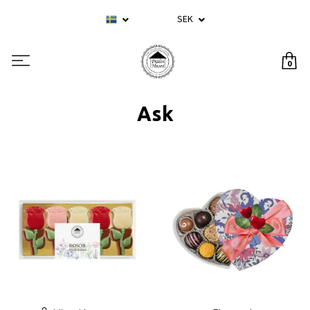
SEK
0
Ask