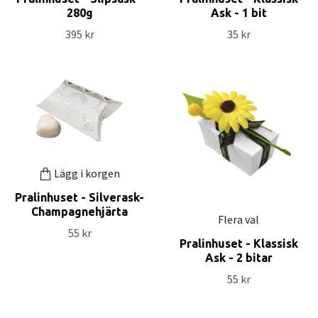
280g
Ask - 1 bit
395 kr
35 kr
Lägg i korgen
Pralinhuset - Silverask-
Champagnehjärta
Flera val
55 kr
Pralinhuset - Klassisk
Ask - 2 bitar
55 kr