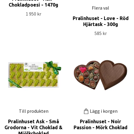
Chokladpoesi - 1470g
Flera val
1 950 kr
Pralinhuset - Love - Röd
Hjärtask - 300g
585 kr
Till produkten
Lägg i korgen
Pralinhuset Ask - Små
Pralinhuset - Noir
Grodorna - Vit Choklad &
Passion - Mörk Choklad
Mjölkchoklad