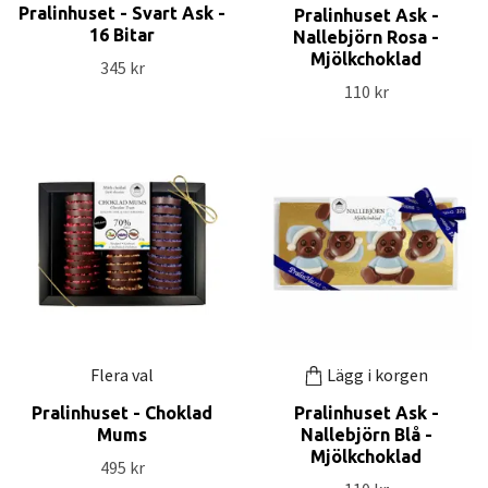
Pralinhuset - Svart Ask -
Pralinhuset Ask -
16 Bitar
Nallebjörn Rosa -
Mjölkchoklad
345 kr
110 kr
Flera val
Lägg i korgen
Pralinhuset - Choklad
Pralinhuset Ask -
Mums
Nallebjörn Blå -
Mjölkchoklad
495 kr