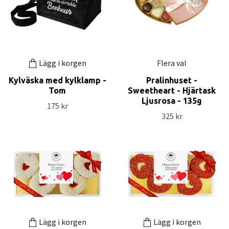
Lägg i korgen
Flera val
Kylväska med kylklamp -
Pralinhuset -
Tom
Sweetheart - Hjärtask
Ljusrosa - 135g
175 kr
325 kr
Lägg i korgen
Lägg i korgen