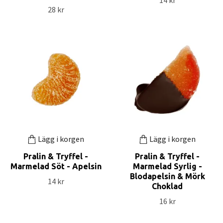
28 kr
Lägg i korgen
Lägg i korgen
Pralin & Tryffel -
Pralin & Tryffel -
Marmelad Söt - Apelsin
Marmelad Syrlig -
Blodapelsin & Mörk
14 kr
Choklad
16 kr