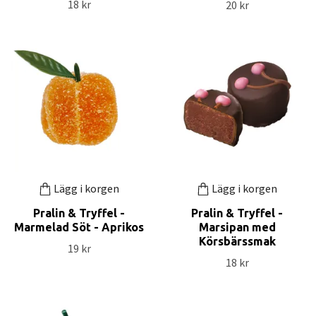
18 kr
20 kr
Lägg i korgen
Lägg i korgen
Pralin & Tryffel -
Pralin & Tryffel -
Marmelad Söt - Aprikos
Marsipan med
Körsbärssmak
19 kr
18 kr