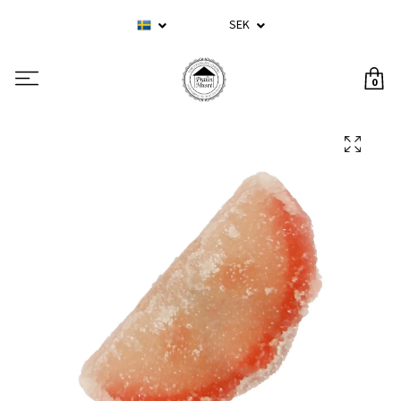
SEK
0