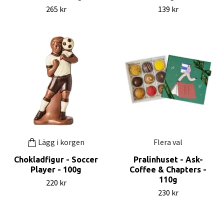
265 kr
139 kr
Lägg i korgen
Flera val
Chokladfigur - Soccer
Pralinhuset - Ask-
Player - 100g
Coffee & Chapters -
110g
220 kr
230 kr