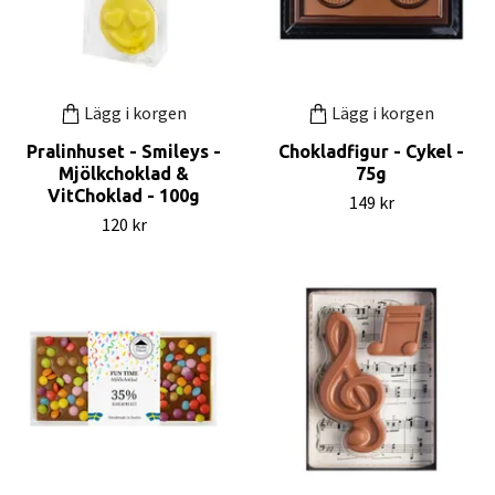
Lägg i korgen
Lägg i korgen
Pralinhuset - Smileys -
Chokladfigur - Cykel -
Mjölkchoklad &
75g
VitChoklad - 100g
149 kr
120 kr