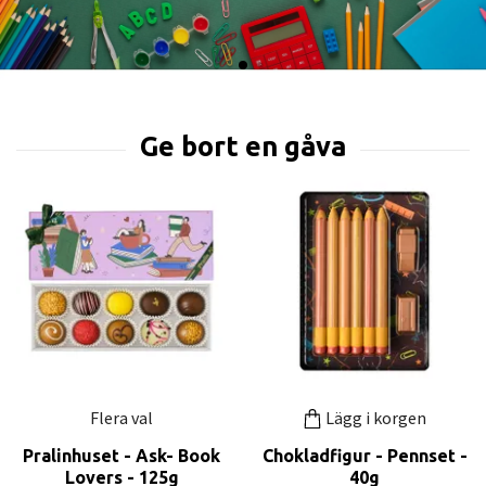
Flera val
Lägg i korgen
Pralinhuset - Ask- Book
Chokladfigur - Pennset -
Lovers - 125g
40g