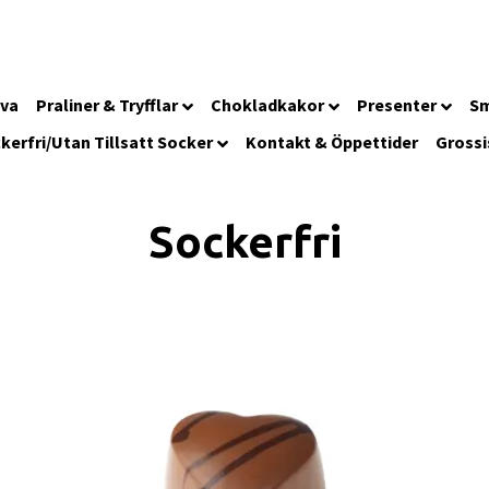
iva
Praliner & Tryfflar
Chokladkakor
Presenter
Sm
kerfri/Utan Tillsatt Socker
Kontakt & Öppettider
Grossi
Sockerfri