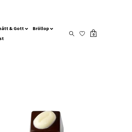
ått & Gott
Bröllop
0
st