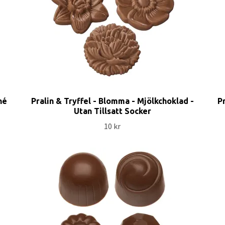
né
Pralin & Tryffel - Blomma - Mjölkchoklad -
Pr
Utan Tillsatt Socker
10 kr