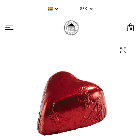
SEK
0