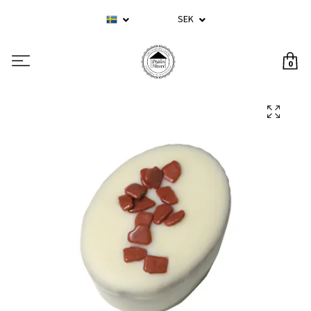
SEK
0