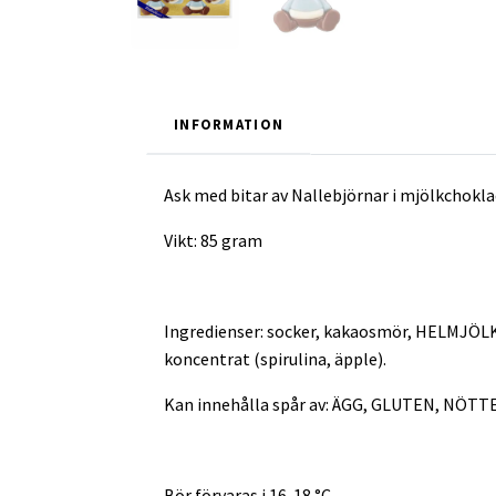
INFORMATION
Ask med bitar av Nallebjörnar i mjölkchokl
Vikt: 85 gram
Ingredienser: socker, kakaosmör, HELMJÖL
koncentrat (spirulina, äpple).
Kan innehålla spår av: ÄGG, GLUTEN, NÖTT
Bör förvaras i 16-18 °C.