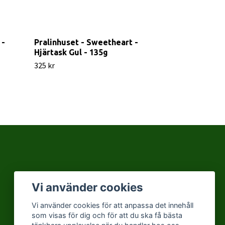
 -
Pralinhuset - Sweetheart -
Pralinhuset 
Hjärtask Gul - 135g
Utan Tillsat
325 kr
495 kr
Vi använder cookies
Vi använder cookies för att anpassa det innehåll
som visas för dig och för att du ska få bästa