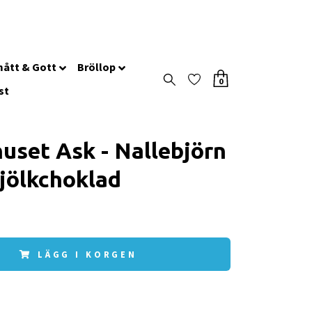
ått & Gott
Bröllop
0
st
huset Ask - Nallebjörn
Mjölkchoklad
LÄGG I KORGEN