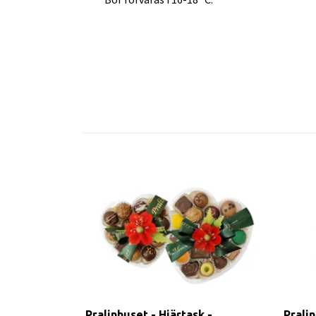
Pralinhuset - Hjärtask -
Pralin