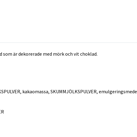
ad som är dekorerade med mörk och vit choklad.
KSPULVER, kakaomassa, SKUMMJÖLKSPULVER, emulgeringsmedel (S
ER