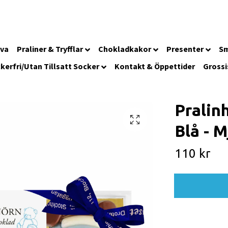
iva
Praliner & Tryfflar
Chokladkakor
Presenter
Sm
kerfri/Utan Tillsatt Socker
Kontakt & Öppettider
Grossi
Pralin
Blå - 
110 kr