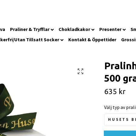
iva
Praliner & Tryfflar
Chokladkakor
Presenter
Sm
kerfri/Utan Tillsatt Socker
Kontakt & Öppettider
Grossi
Pralinh
500 gr
635 kr
Välj typ av pral
HUSETS B