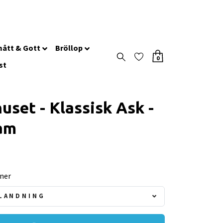
ått & Gott
Bröllop
0
st
uset - Klassisk Ask -
am
iner
LANDNING