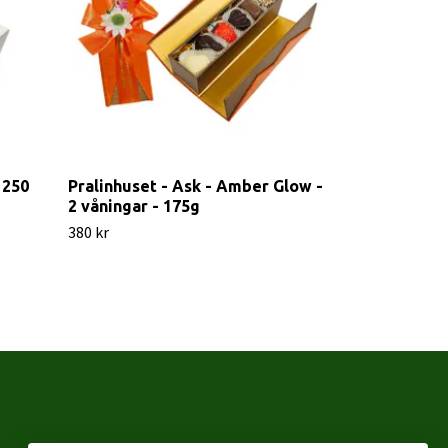
 250
Pralinhuset - Ask - Amber Glow -
Pralinhuset 
2 våningar - 175g
Rosor 130g
380 kr
110 kr