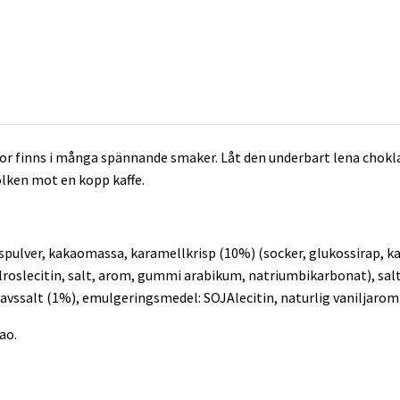
r finns i många spännande smaker. Låt den underbart lena chokl
ölken mot en kopp kaffe.
spulver, kakaomassa, karamellkrisp (10%) (socker, glukossirap, 
slecitin, salt, arom, gummi arabikum, natriumbikarbonat), salt 
avssalt (1%), emulgeringsmedel: SOJAlecitin, naturlig vaniljarom
ao.