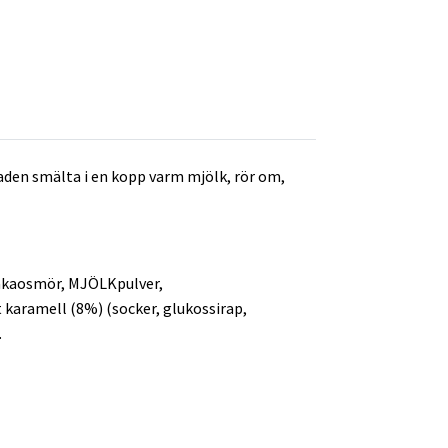
aden smälta i en kopp varm mjölk, rör om,
kakaosmör, MJÖLKpulver,
karamell (8%) (socker, glukossirap,
.