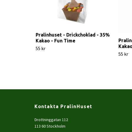
Pralinhuset - Drickchoklad - 35%
Prali
Kakao - Fun Time
Kakao
55 kr
55 kr
Kontakta PralinHuset
Drottninggatan 112
113 60 Stockholm