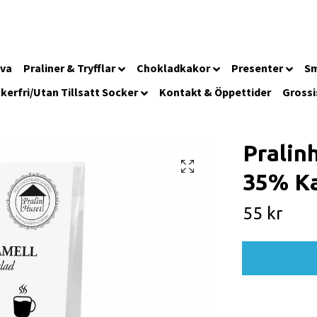
iva
Praliner & Tryfflar
Chokladkakor
Presenter
Sm
kerfri/Utan Tillsatt Socker
Kontakt & Öppettider
Grossi
Pralin
35% Ka
55 kr