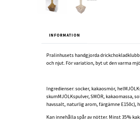
INFORMATION
Pralinhusets handgjorda drickchokladklubbo
och njut. För variation, byt ut den varma mj
Ingredienser: socker, kakaosmör, helMJÖLK
skumMJÖLKspulver, SMÖR, kakaomassa, solro
havssalt, naturlig arom, färgämne E150c), h
Kan innehålla spår av nötter. Minst 35% kak