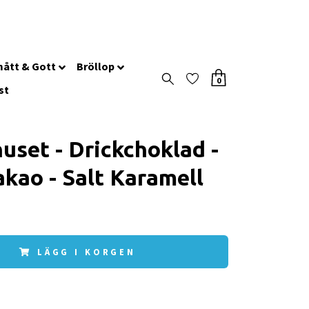
ått & Gott
Bröllop
0
st
huset - Drickchoklad -
kao - Salt Karamell
LÄGG I KORGEN