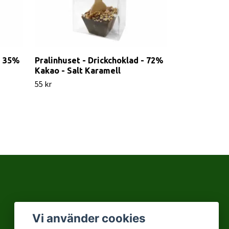
- 35%
Pralinhuset - Drickchoklad - 72%
Pralinhuset 
Kakao - Salt Karamell
Jordgubbsch
Marshmallo
55 kr
55 kr
Vi använder cookies