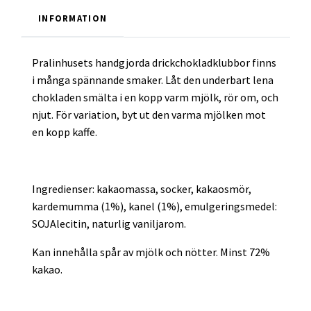
INFORMATION
Pralinhusets handgjorda drickchokladklubbor finns
i många spännande smaker. Låt den underbart lena
chokladen smälta i en kopp varm mjölk, rör om, och
njut. För variation, byt ut den varma mjölken mot
en kopp kaffe.
Ingredienser: kakaomassa, socker, kakaosmör,
kardemumma (1%), kanel (1%), emulgeringsmedel:
SOJAlecitin, naturlig vaniljarom.
Kan innehålla spår av mjölk och nötter. Minst 72%
kakao.