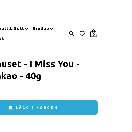
ått & Gott
Bröllop
0
st
uset - I Miss You -
kao - 40g
LÄGG I KORGEN