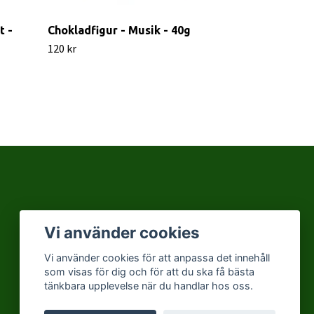
t -
Chokladfigur - Musik - 40g
Chokladmedal
23 gram
120 kr
45 kr
Vi använder cookies
Vi använder cookies för att anpassa det innehåll
som visas för dig och för att du ska få bästa
tänkbara upplevelse när du handlar hos oss.