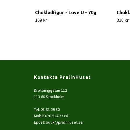
Chokladfigur - Love U - 70g
Chokl
169 kr
310 kr
Kontakta PralinHuset
Drottninggatan 112
113 60 Stockholm
Tel: 08-31 59 30
Mobil: 070-524 77 68
Epost:
butik@pralinhuset.se