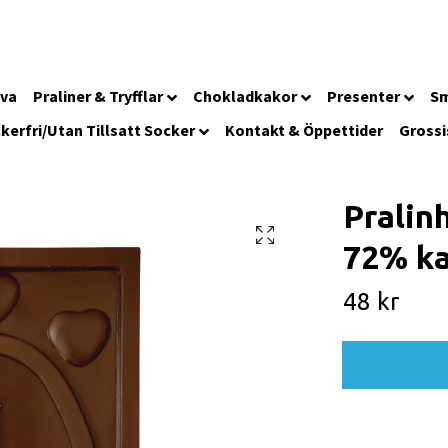
iva
Praliner & Tryfflar
Chokladkakor
Presenter
Sm
kerfri/Utan Tillsatt Socker
Kontakt & Öppettider
Grossi
Pralinh
72% ka
48 kr