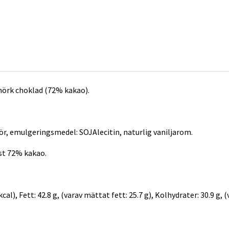
mörk choklad (72% kakao).
r, emulgeringsmedel: SOJAlecitin, naturlig vaniljarom.
nst 72% kakao.
al), Fett: 42.8 g, (varav mättat fett: 25.7 g), Kolhydrater: 30.9 g, (