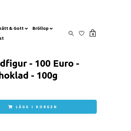
ått & Gott
Bröllop
0
st
dfigur - 100 Euro -
hoklad - 100g
LÄGG I KORGEN