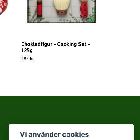
Chokladfigur - Cooking Set -
Chokladfigur
125g
125g
285 kr
285 kr
Vi använder cookies