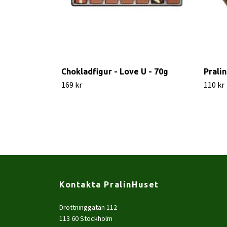
Chokladfigur - Love U - 70g
Prali
169 kr
110 kr
Kontakta PralinHuset
Drottninggatan 112
113 60 Stockholm