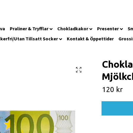
iva
Praliner & Tryfflar
Chokladkakor
Presenter
Sm
kerfri/Utan Tillsatt Socker
Kontakt & Öppettider
Grossi
Chokla
Mjölkc
120 kr