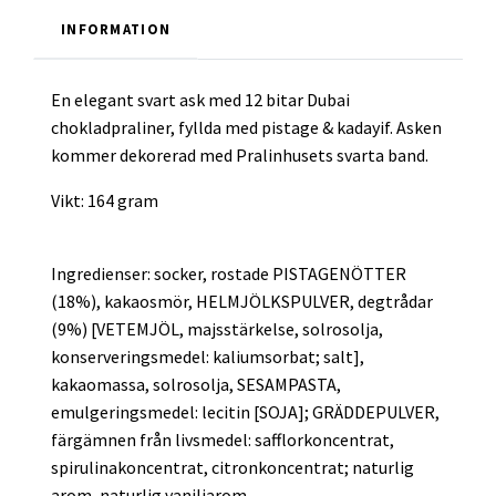
INFORMATION
En elegant svart ask med 12 bitar Dubai
chokladpraliner, fyllda med p
istage & kadayif
. Asken
kommer dekorerad med Pralinhusets svarta band.
Vikt: 164 gram
Ingredienser: socker, rostade PISTAGENÖTTER
(18%), kakaosmör, HELMJÖLKSPULVER, degtrådar
(9%) [VETEMJÖL, majsstärkelse, solrosolja,
konserveringsmedel: kaliumsorbat; salt],
kakaomassa, solrosolja, SESAMPASTA,
emulgeringsmedel: lecitin [SOJA]; GRÄDDEPULVER,
färgämnen från livsmedel: safflorkoncentrat,
spirulinakoncentrat, citronkoncentrat; naturlig
arom, naturlig vaniljarom.