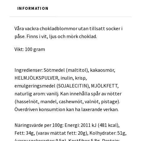
INFORMATION
Våra vackra chokladblommor utan tillsatt socker i
påse. Finns i vit, ljus och mörk choklad.
Vikt: 100 gram
Ingredienser: Sötmedel (maltitol), kakaosmör,
HELMJÖLKSPULVER, inulin, krisp,
emulgeringsmedel (SOJALECITIN), MJÖLKFETT,
naturlig arom: vanilj. Kan innehålla spår av nötter
(hasselnöt, mandel, cashewnöt, valnöt, pistage).
Överdriven konsumtion kan ha laxerande verkan.
Näringsvärde per 100g: Energi: 2011 kJ (481 kcal),
Fett: 34g, (varav mättat fett: 20g), Kolhydrater: 51g,
(varav sockerarter: 9.5g), Kostfiber: 5.8g, Protein: