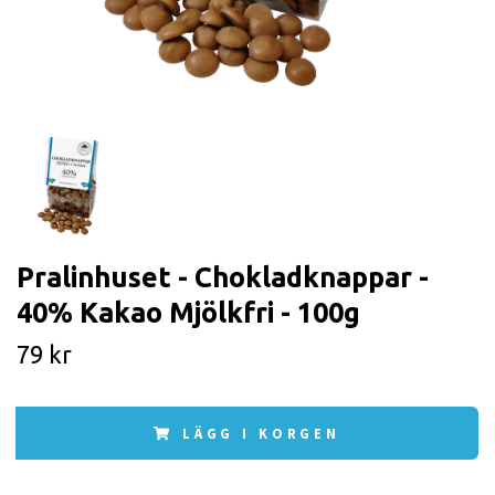
Pralinhuset - Chokladknappar -
40% Kakao Mjölkfri - 100g
79 kr
LÄGG I KORGEN