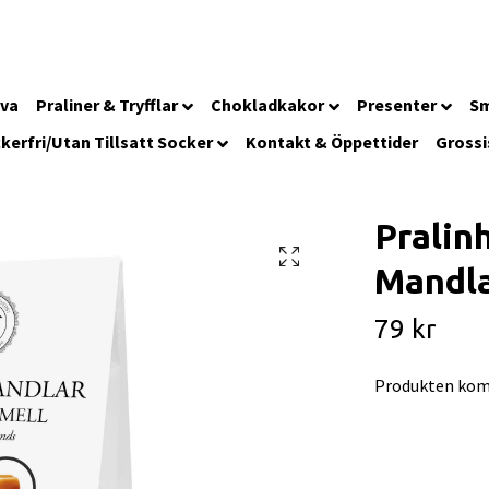
iva
Praliner & Tryfflar
Chokladkakor
Presenter
Sm
kerfri/Utan Tillsatt Socker
Kontakt & Öppettider
Grossi
Pralin
Mandla
79 kr
Produkten kom