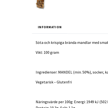
INFORMATION
Söta och krispiga brända mandlar med smak 
Vikt: 100 gram
Ingredienser: MANDEL (min. 50%), socker, 
Vegetarisk – Glutenfri
Näringsvärde per 100g: Energi: 1949 kJ (502 kc
Protein: 10.3g, Salt: 1.1g.