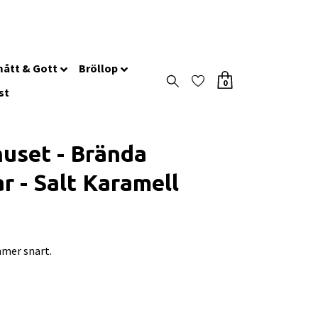
ått & Gott
Bröllop
0
st
huset - Brända
r - Salt Karamell
mer snart.