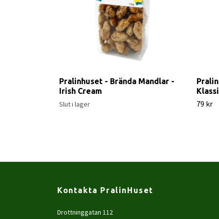
Pralinhuset - Brända Mandlar -
Prali
Irish Cream
Klass
79 kr
Slut i lager
Kontakta PralinHuset
Drottninggatan 112