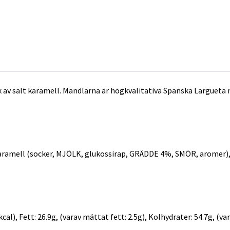
av salt karamell. Mandlarna är högkvalitativa Spanska Largueta 
karamell (socker, MJÖLK, glukossirap, GRÄDDE 4%, SMÖR, aromer),
al), Fett: 26.9g, (varav mättat fett: 2.5g), Kolhydrater: 54.7g, (var