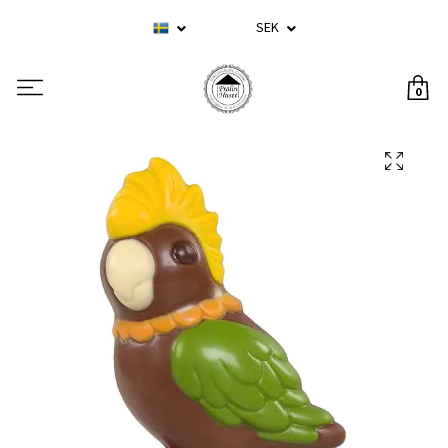
SEK
0