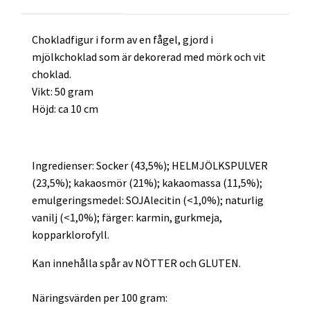
Chokladfigur i form av en fågel, gjord i
mjölkchoklad som är dekorerad med mörk och vit
choklad.
Vikt: 50 gram
Höjd: ca 10 cm
Ingredienser: Socker (43,5%); HELMJÖLKSPULVER
(23,5%); kakaosmör (21%); kakaomassa (11,5%);
emulgeringsmedel: SOJAlecitin (<1,0%); naturlig
vanilj (<1,0%); färger: karmin, gurkmeja,
kopparklorofyll.
Kan innehålla spår av NÖTTER och GLUTEN.
Näringsvärden per 100 gram: