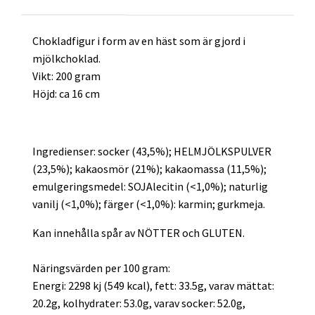
Chokladfigur i form av en häst som är gjord i
mjölkchoklad.
Vikt: 200 gram
Höjd: ca 16 cm
Ingredienser: socker (43,5%); HELMJÖLKSPULVER
(23,5%); kakaosmör (21%); kakaomassa (11,5%);
emulgeringsmedel: SOJAlecitin (<1,0%); naturlig
vanilj (<1,0%); färger (<1,0%): karmin; gurkmeja.
Kan innehålla spår av NÖTTER och GLUTEN.
Näringsvärden per 100 gram:
Energi: 2298 kj (549 kcal), fett: 33.5g, varav mättat:
20.2g, kolhydrater: 53.0g, varav socker: 52.0g,