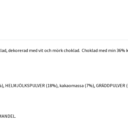
klad, dekorerad med vit och mörk choklad.
Choklad med min 36% k
29%), HELMJÖLKSPULVER (18%), kakaomassa (7%), GRÄDDPULVER 
 MANDEL.