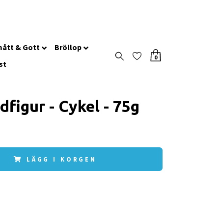
ått & Gott
Bröllop
0
st
figur - Cykel - 75g
LÄGG I KORGEN