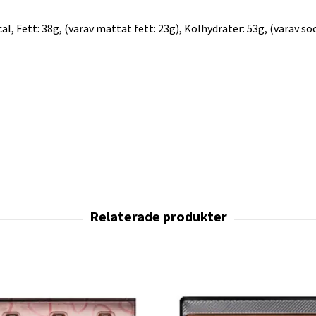
, Fett: 38g, (varav mättat fett: 23g), Kolhydrater: 53g, (varav socke