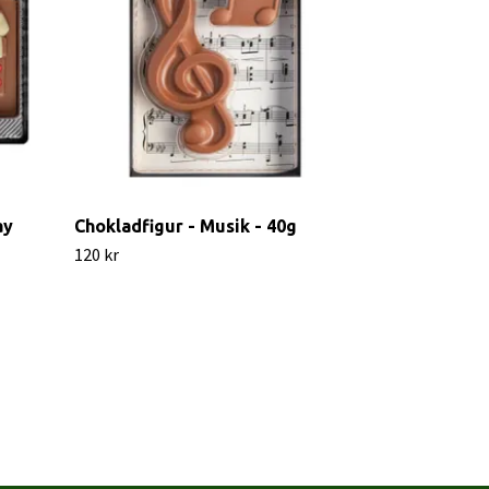
ay
Chokladfigur - Musik - 40g
120 kr
Pralinhuset -
Choklad 35 
39 kr