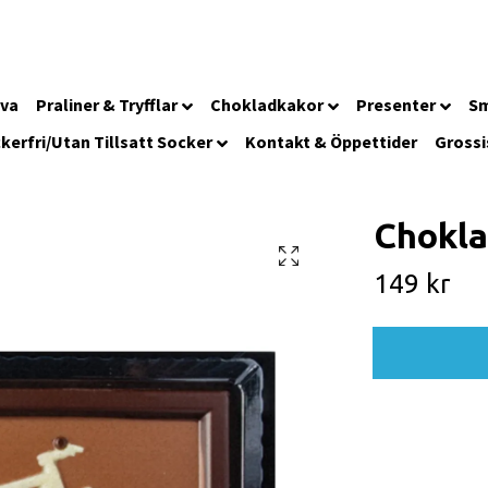
iva
Praliner & Tryfflar
Chokladkakor
Presenter
Sm
kerfri/Utan Tillsatt Socker
Kontakt & Öppettider
Grossi
Choklad
149 kr