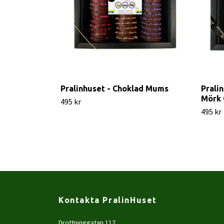
Pralinhuset - Choklad Mums
Prali
Mörk 
495 kr
495 kr
Kontakta PralinHuset
Drottninggatan 112