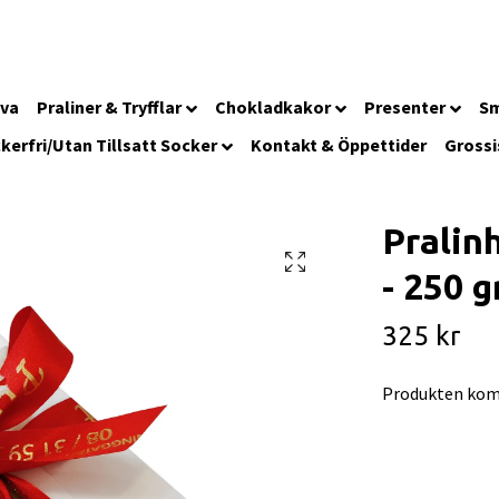
iva
Praliner & Tryfflar
Chokladkakor
Presenter
Sm
kerfri/Utan Tillsatt Socker
Kontakt & Öppettider
Grossi
Pralin
- 250 
325 kr
Produkten kom