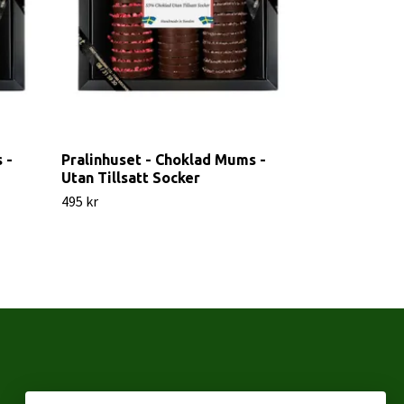
 -
Pralinhuset - Choklad Mums -
Pralinhuset 
Utan Tillsatt Socker
Sweet Supri
495 kr
1 150 kr