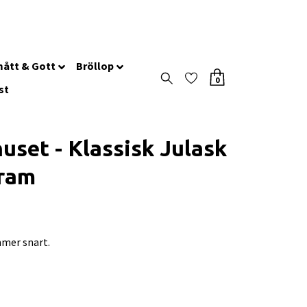
ått & Gott
Bröllop
0
st
huset - Klassisk Julask
gram
mer snart.