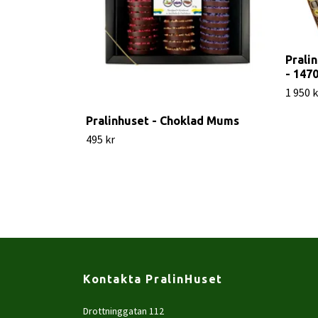
Prali
- 147
1 950 k
Pralinhuset - Choklad Mums
495 kr
Kontakta PralinHuset
Drottninggatan 112