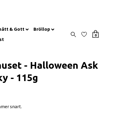
ått & Gott
Bröllop
0
st
huset - Halloween Ask
ky - 115g
mer snart.