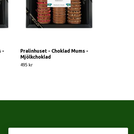
 -
Pralinhuset - Choklad Mums -
Pralinhuset 
Mjölkchoklad
Utan Tillsat
495 kr
495 kr