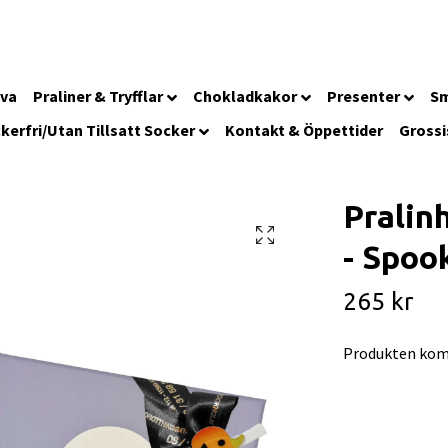
iva
Praliner & Tryfflar
Chokladkakor
Presenter
Sm
kerfri/Utan Tillsatt Socker
Kontakt & Öppettider
Grossi
Pralin
- Spoo
265 kr
Produkten kom