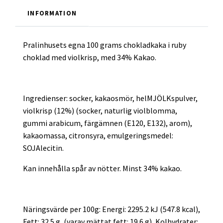
INFORMATION
Pralinhusets egna 100 grams chokladkaka i ruby
choklad med violkrisp, med 34% Kakao.
Ingredienser: socker, kakaosmör, helMJÖLKspulver,
violkrisp (12%) (socker, naturlig violblomma,
gummi arabicum, färgämnen (E120, E132), arom),
kakaomassa, citronsyra, emulgeringsmedel:
SOJAlecitin.
Kan innehålla spår av nötter. Minst 34% kakao.
Näringsvärde per 100g: Energi: 2295.2 kJ (547.8 kcal),
Fett: 32.5 g, (varav mättat fett: 19.6 g), Kolhydrater: