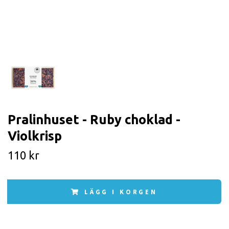
Pralinhuset - Ruby choklad -
Violkrisp
110 kr
LÄGG I KORGEN