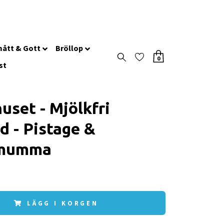
ått & Gott
Bröllop
0
st
uset - Mjölkfri
d - Pistage &
mumma
LÄGG I KORGEN