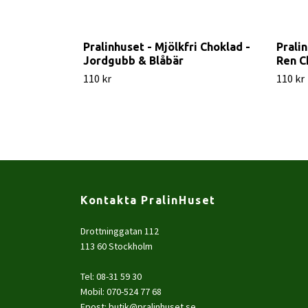
Pralinhuset - Mjölkfri Choklad -
Pralin
Jordgubb & Blåbär
Ren C
110 kr
110 kr
Kontakta PralinHuset
Drottninggatan 112
113 60 Stockholm
Tel: 08-31 59 30
Mobil: 070-524 77 68
Epost:
butik@pralinhuset.se