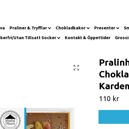
iva
Praliner & Tryfflar
Chokladkakor
Presenter
Sm
kerfri/Utan Tillsatt Socker
Kontakt & Öppettider
Grossi
Pralinh
Chokla
Karde
110 kr