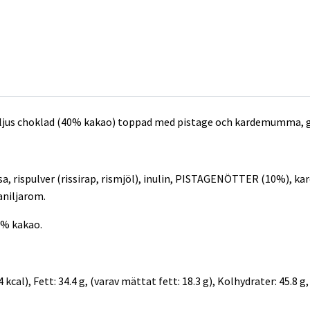
 ljus choklad (40% kakao) toppad med pistage och kardemumma, g
sa, rispulver (rissirap, rismjöl), inulin, PISTAGENÖTTER (10%),
aniljarom.
0% kakao.
kcal), Fett: 34.4 g, (varav mättat fett: 18.3 g), Kolhydrater: 45.8 g,