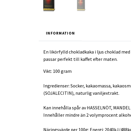
INFORMATION
En likörfylld chokladkaka i ljus choklad m
passar perfekt till kaffet efter maten.
Vikt: 100 gram
Ingredienser: Socker, kakaomassa, kaka
(SOJALECITIN), naturlig vaniljextrakt.
Kan innehålla spår av HASSELNÖT, MANDE
Innehåller mindre än 2 volymprocent alkoho
Näringsvärde per 100g: Energi: 2040kJ/488kcal