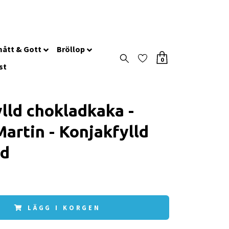
ått & Gott
Bröllop
0
st
ylld chokladkaka -
artin - Konjakfylld
ad
LÄGG I KORGEN