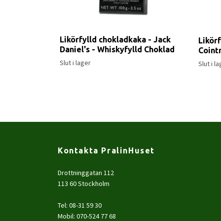
Likörfylld chokladkaka - Jack
Likör
Daniel's - Whiskyfylld Choklad
Coint
Slut i lager
Slut i l
Kontakta PralinHuset
Drottninggatan 112
113 60 Stockholm
Tel: 08-31 59 30
Mobil: 070-524 77 68