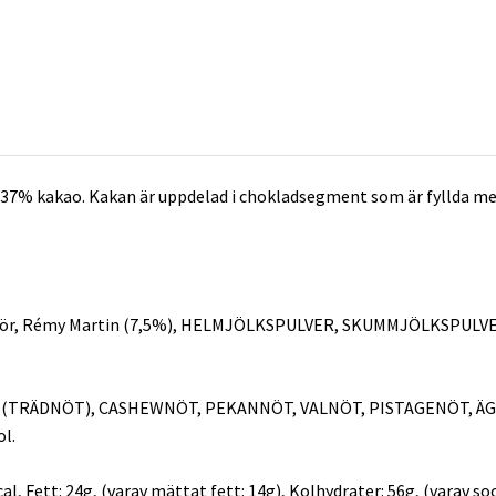
ed 37% kakao. Kakan är uppdelad i chokladsegment som är fyllda m
osmör, Rémy Martin (7,5%), HELMJÖLKSPULVER, SKUMMJÖLKSPULV
L (TRÄDNÖT), CASHEWNÖT, PEKANNÖT, VALNÖT, PISTAGENÖT, ÄGG
l.
, Fett: 24g, (varav mättat fett: 14g), Kolhydrater: 56g, (varav sock