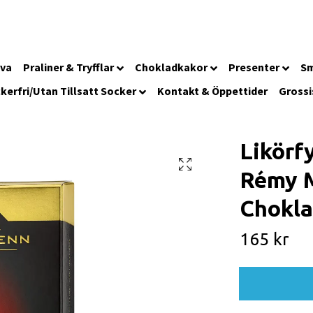
iva
Praliner & Tryfflar
Chokladkakor
Presenter
Sm
kerfri/Utan Tillsatt Socker
Kontakt & Öppettider
Grossi
Likörf
Rémy M
Chokl
165 kr