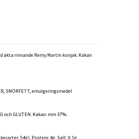
ed äkta rinnande Remy Martin konjak. Kakan
ER, SMÖRFETT, emulgeringsmedel
 och GLUTEN. Kakao: min 37%.
erarter: 54g), Protein: 4g, Salt: 0,1g.