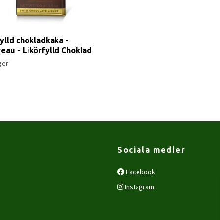
fylld chokladkaka -
reau - Likörfylld Choklad
ager
Sociala medier
Facebook
Instagram