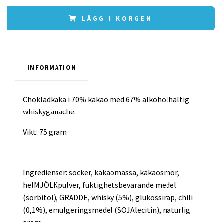
LÄGG I KORGEN
INFORMATION
Chokladkaka i 70% kakao med 67% alkoholhaltig
whiskyganache.
Vikt: 75 gram
Ingredienser: socker, kakaomassa, kakaosmör,
helMJÖLKpulver, fuktighetsbevarande medel
(sorbitol), GRÄDDE, whisky (5%), glukossirap, chili
(0,1%), emulgeringsmedel (SOJAlecitin), naturlig
arom.