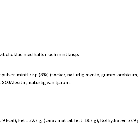
vit choklad med hallon och mintkrisp.
pulver, mintkrisp (8%) (socker, naturlig mynta, gummi arabicum,
 SOJAlecitin, naturlig vaniljarom.
 kcal), Fett: 32.7 g, (varav mättat fett: 19.7 g), Kolhydrater: 57.9 g