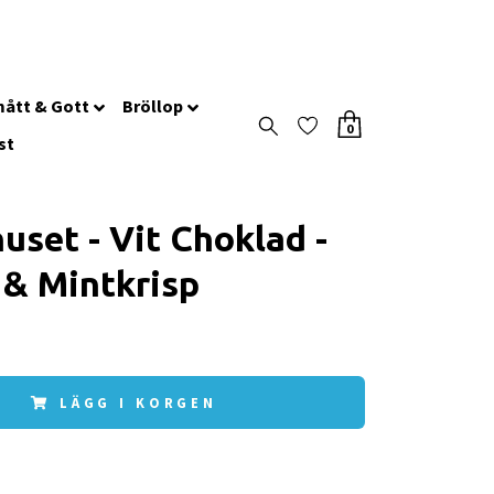
ått & Gott
Bröllop
0
st
uset - Vit Choklad -
 & Mintkrisp
LÄGG I KORGEN