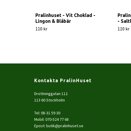
Pralinhuset - Vit Choklad -
Prali
Lingon & Blåbär
- Salt
110 kr
110 kr
Kontakta PralinHuset
Drottninggatan 112
113 60 Stockholm
Tel: 08-31 59 30
Mobil: 070-524 77 68
Epost:
butik@pralinhuset.se