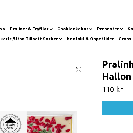
iva
Praliner & Tryfflar
Chokladkakor
Presenter
Sm
kerfri/Utan Tillsatt Socker
Kontakt & Öppettider
Grossi
Pralinh
Hallon
110 kr