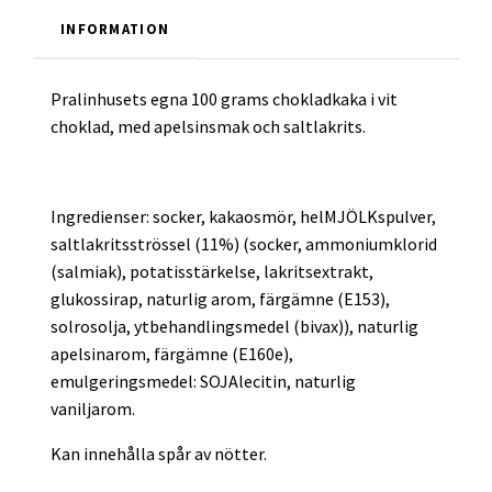
INFORMATION
Pralinhusets egna 100 grams chokladkaka i vit
choklad, med apelsinsmak och saltlakrits.
Ingredienser: socker, kakaosmör, helMJÖLKspulver,
saltlakritsströssel (11%) (socker, ammoniumklorid
(salmiak), potatisstärkelse, lakritsextrakt,
glukossirap, naturlig arom, färgämne (E153),
solrosolja, ytbehandlingsmedel (bivax)), naturlig
apelsinarom, färgämne (E160e),
emulgeringsmedel: SOJAlecitin, naturlig
vaniljarom.
Kan innehålla spår av nötter.