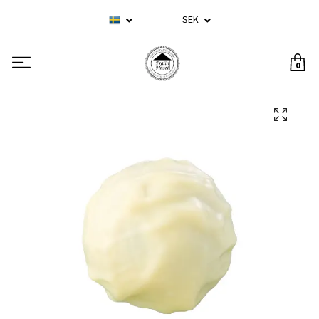
SEK
0