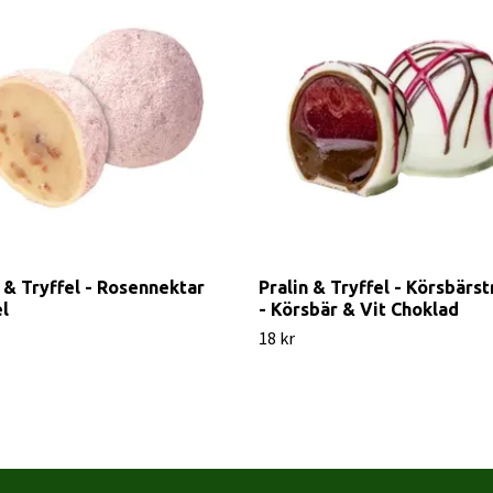
n & Tryffel - Rosennektar
Pralin & Tryffel - Körsbärst
el
- Körsbär & Vit Choklad
18 kr