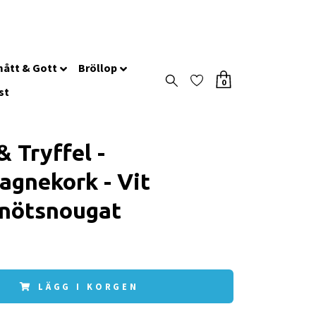
ått & Gott
Bröllop
0
st
& Tryffel -
gnekork - Vit
nötsnougat
LÄGG I KORGEN