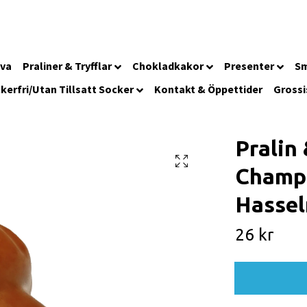
iva
Praliner & Tryfflar
Chokladkakor
Presenter
Sm
kerfri/Utan Tillsatt Socker
Kontakt & Öppettider
Grossi
Pralin 
Champa
Hassel
26 kr