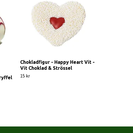
Chokladfigur - Happy Heart Vit -
Vit Choklad & Strössel
15 kr
ryffel
Pralin & Tryf
Svarta Vinbä
19 kr