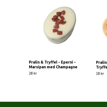
Pralin & Tryffel - Eperni -
Prali
Marsipan med Champagne
Tryff
28 kr
18 kr