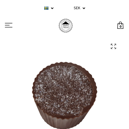
SEK
0