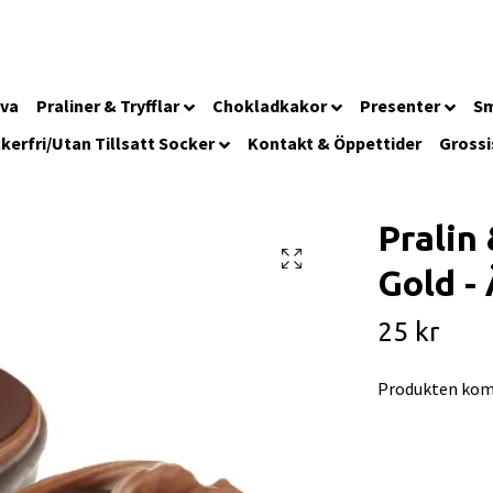
iva
Praliner & Tryfflar
Chokladkakor
Presenter
Sm
kerfri/Utan Tillsatt Socker
Kontakt & Öppettider
Grossi
Pralin 
Gold -
25 kr
Produkten kom