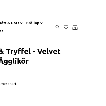
ått & Gott
Bröllop
0
st
& Tryffel - Velvet
 Ägglikör
mer snart.