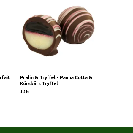
rfait
Pralin & Tryffel - Panna Cotta &
Pralin & Tryf
Körsbärs Tryffel
& Ganache
18 kr
22 kr