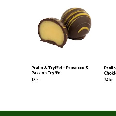
Pralin & Tryffel - Prosecco &
Pralin
Passion Tryffel
Chokl
18 kr
24 kr