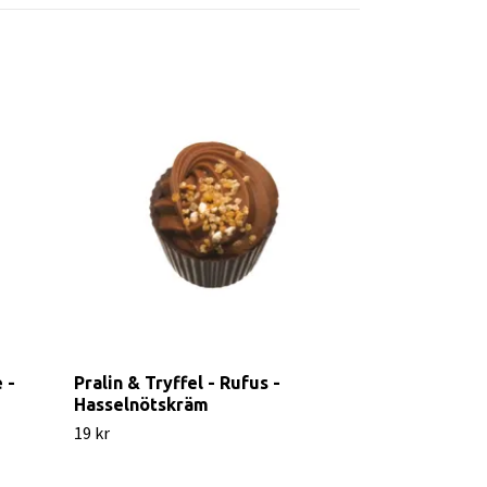
 -
Pralin & Tryffel - Rufus -
Pralin & Tryf
Hasselnötskräm
Pralin
19 kr
20 kr