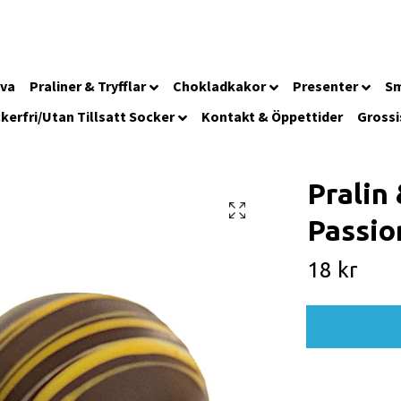
iva
Praliner & Tryfflar
Chokladkakor
Presenter
Sm
kerfri/Utan Tillsatt Socker
Kontakt & Öppettider
Grossi
Pralin 
Passio
18 kr