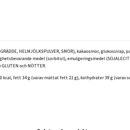
GRÄDDE, HELMJÖLKSPULVER, SMÖR), kakaosmör, glukossirap, pas
ighetsbevarande medel (sorbitol), emulgeringsmedel (SOJALECITIN
v
GLUTEN och NÖTTER.
 kcal, fett 34 g (varav mättat fett 21 g), kolhydrater 39 g (varav so