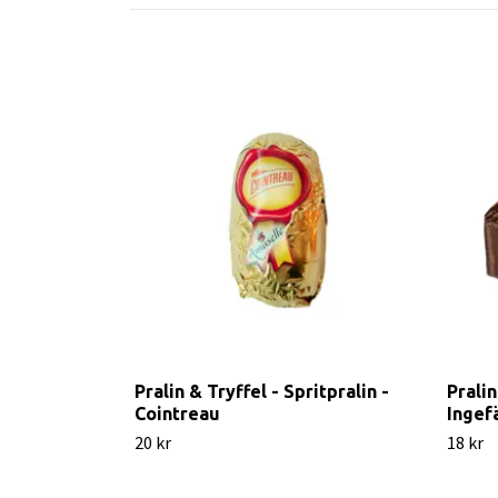
Pralin & Tryffel - Spritpralin -
Pralin
Cointreau
Ingef
20 kr
18 kr