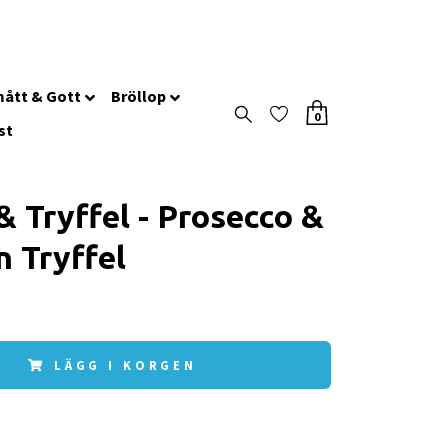
ått & Gott
Bröllop
0
st
& Tryffel - Prosecco &
n Tryffel
LÄGG I KORGEN