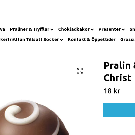
iva
Praliner & Tryfflar
Chokladkakor
Presenter
Sm
kerfri/Utan Tillsatt Socker
Kontakt & Öppettider
Grossi
Pralin 
Christ
18 kr