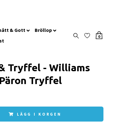
ått & Gott
Bröllop
0
st
& Tryffel - Williams
 Päron Tryffel
LÄGG I KORGEN