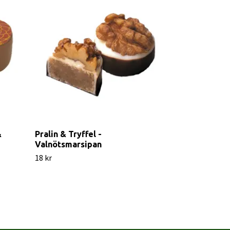
Chokladfigur
Mjölkchokla
&
Pralin & Tryffel -
15 kr
Valnötsmarsipan
18 kr