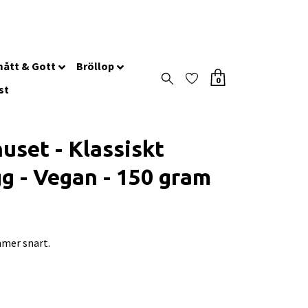
ått & Gott
Bröllop
0
st
uset - Klassiskt
g - Vegan - 150 gram
mer snart.