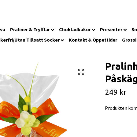
iva
Praliner & Tryfflar
Chokladkakor
Presenter
Sm
kerfri/Utan Tillsatt Socker
Kontakt & Öppettider
Grossi
Pralinh
Påskäg
249 kr
Produkten kom