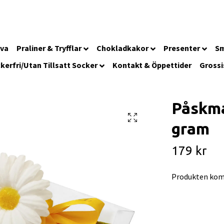
iva
Praliner & Tryfflar
Chokladkakor
Presenter
Sm
kerfri/Utan Tillsatt Socker
Kontakt & Öppettider
Grossi
Påskma
gram
179 kr
Produkten kom