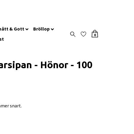
ått & Gott
Bröllop
0
st
rsipan - Hönor - 100
mer snart.