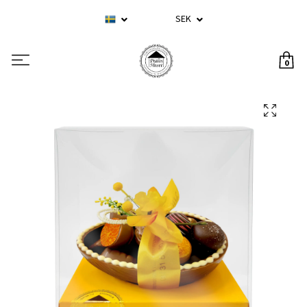
SEK
0