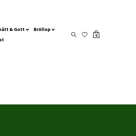
ått & Gott
Bröllop
0
st