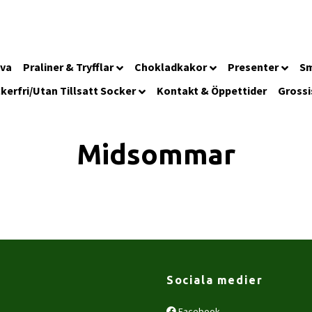
iva
Praliner & Tryfflar
Chokladkakor
Presenter
Sm
kerfri/Utan Tillsatt Socker
Kontakt & Öppettider
Grossi
Midsommar
Sociala medier
Facebook